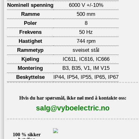
Nominell spenning
6000 V +/-10%
Ramme
500 mm
Poler
8
Frekvens
50 Hz
Hastighet
744 rpm
Rammetyp
sveiset stål
Kjøling
IC611, IC616, IC666
Montering
B3, B35, V1, IM V15
Beskyttelse
IP44, IP54, IP55, IP65, IP67
Hvis du har spørsmål, ikke nøl med å kontakte oss:
salg@vyboelectric.no
100 % sikker