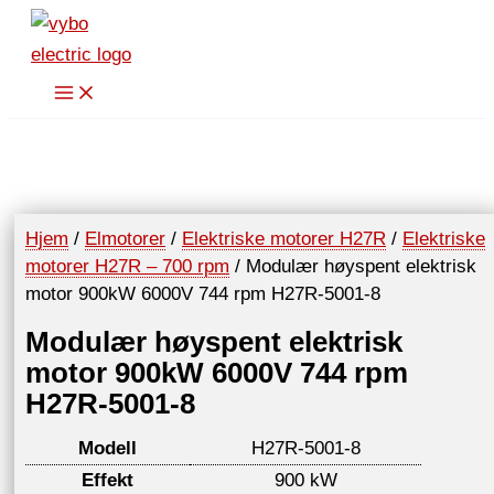
Hopp
rett
til
innholdet
Hjem
/
Elmotorer
/
Elektriske motorer H27R
/
Elektriske
motorer H27R – 700 rpm
/ Modulær høyspent elektrisk
motor 900kW 6000V 744 rpm H27R-5001-8
Modulær høyspent elektrisk
motor 900kW 6000V 744 rpm
H27R-5001-8
Modell
H27R-5001-8
Effekt
900 kW