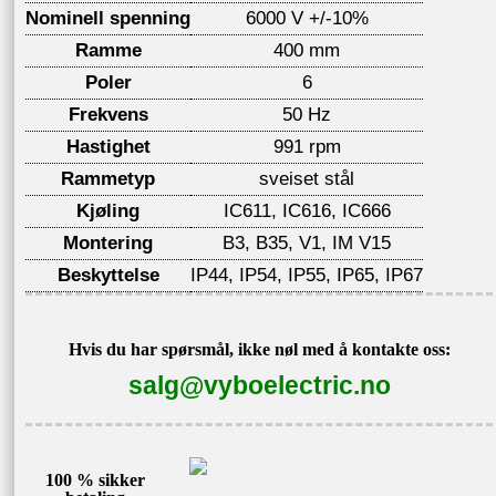
Nominell spenning
6000 V +/-10%
Ramme
400 mm
Poler
6
Frekvens
50 Hz
Hastighet
991 rpm
Rammetyp
sveiset stål
Kjøling
IC611, IC616, IC666
Montering
B3, B35, V1, IM V15
Beskyttelse
IP44, IP54, IP55, IP65, IP67
Hvis du har spørsmål, ikke nøl med å kontakte oss:
salg@vyboelectric.no
100 % sikker