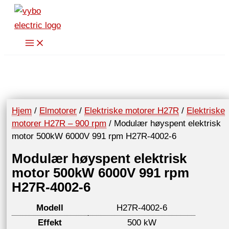
Hopp
rett
til
innholdet
Hjem
/
Elmotorer
/
Elektriske motorer H27R
/
Elektriske
motorer H27R – 900 rpm
/ Modulær høyspent elektrisk
motor 500kW 6000V 991 rpm H27R-4002-6
Modulær høyspent elektrisk
motor 500kW 6000V 991 rpm
H27R-4002-6
Modell
H27R-4002-6
Effekt
500 kW