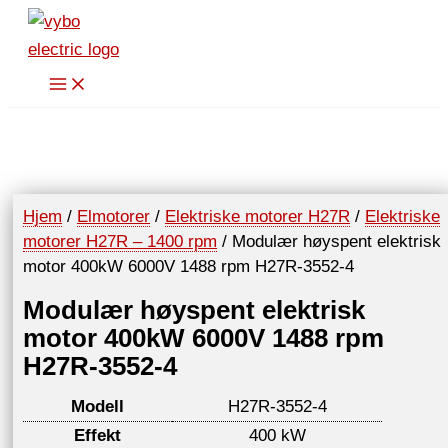
Hopp
rett
til
innholdet
Hjem
/
Elmotorer
/
Elektriske motorer H27R
/
Elektriske
motorer H27R – 1400 rpm
/ Modulær høyspent elektrisk
motor 400kW 6000V 1488 rpm H27R-3552-4
Modulær høyspent elektrisk
motor 400kW 6000V 1488 rpm
H27R-3552-4
Modell
H27R-3552-4
Effekt
400 kW