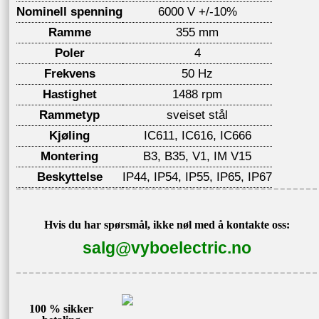
Nominell spenning
6000 V +/-10%
Ramme
355 mm
Poler
4
Frekvens
50 Hz
Hastighet
1488 rpm
Rammetyp
sveiset stål
Kjøling
IC611, IC616, IC666
Montering
B3, B35, V1, IM V15
Beskyttelse
IP44, IP54, IP55, IP65, IP67
Hvis du har spørsmål, ikke nøl med å kontakte oss:
salg@vyboelectric.no
100 % sikker