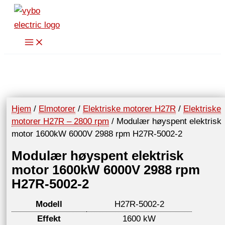
Hopp
rett
til
innholdet
Hjem
/
Elmotorer
/
Elektriske motorer H27R
/
Elektriske
motorer H27R – 2800 rpm
/ Modulær høyspent elektrisk
motor 1600kW 6000V 2988 rpm H27R-5002-2
Modulær høyspent elektrisk
motor 1600kW 6000V 2988 rpm
H27R-5002-2
Modell
H27R-5002-2
Effekt
1600 kW