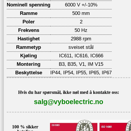
Nominell spenning
6000 V +/-10%
Ramme
500 mm
Poler
2
Frekvens
50 Hz
Hastighet
2988 rpm
Rammetyp
sveiset stål
Kjøling
IC611, IC616, IC666
Montering
B3, B35, V1, IM V15
Beskyttelse
IP44, IP54, IP55, IP65, IP67
Hvis du har spørsmål, ikke nøl med å kontakte oss:
salg@vyboelectric.no
100 % sikker