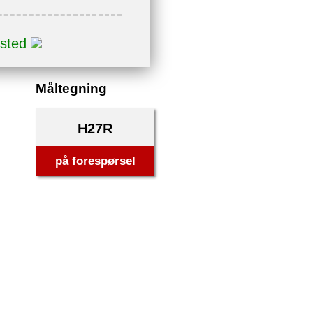
 sted
Måltegning
H27R
på forespørsel