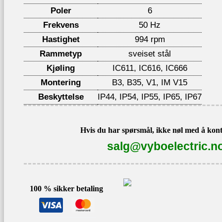
Poler
6
Frekvens
50 Hz
Hastighet
994 rpm
Rammetyp
sveiset stål
Kjøling
IC611, IC616, IC666
Montering
B3, B35, V1, IM V15
Beskyttelse
IP44, IP54, IP55, IP65, IP67
Hvis du har spørsmål, ikke nøl med å kont
salg@vyboelectric.n
100 % sikker betaling