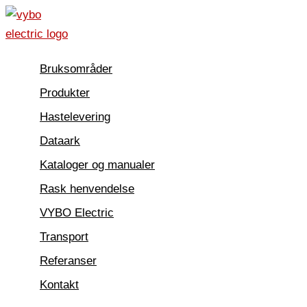
Hopp
rett
til
Bruksområder
innholdet
Produkter
Hastelevering
Dataark
Kataloger og manualer
Rask henvendelse
VYBO Electric
Transport
Referanser
Kontakt