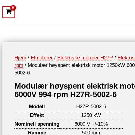
Hjem
/
Elmotorer
/
Elektriske motorer H27R
/
Elektri
rpm
/ Modulær høyspent elektrisk motor 1250kW 60
5002-6
Modulær høyspent elektrisk mo
6000V 994 rpm H27R-5002-6
Modell
H27R-5002-6
Effekt
1250 kW
Nominell spenning
6000 V +/-10%
Ramme
500 mm