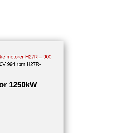
ske motorer H27R – 900
00V 994 rpm H27R-
tor 1250kW