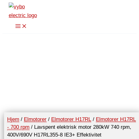
Hopp
rett
til
innholdet
Hjem
/
Elmotorer
/
Elmotorer H17RL
/
Elmotorer H17RL
- 700 rpm
/ Lavspent elektrisk motor 280kW 740 rpm,
400V/690V H17RL355-8 IE3+ Effektivitet