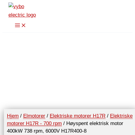
Hopp
rett
til
innholdet
Hjem
/
Elmotorer
/
Elektriske motorer H17R
/
Elektriske
motorer H17R - 700 rpm
/ Høyspent elektrisk motor
400kW 738 rpm, 6000V H17R400-8