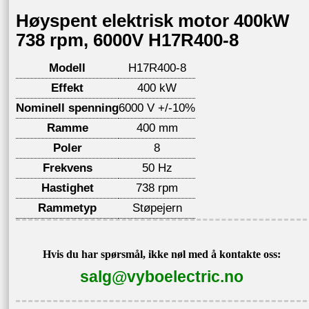
Høyspent elektrisk motor 400kW
738 rpm, 6000V H17R400-8
Modell
H17R400-8
Effekt
400 kW
Nominell spenning
6000 V +/-10%
Ramme
400 mm
Poler
8
Frekvens
50 Hz
Hastighet
738 rpm
Rammetyp
Støpejern
Hvis du har spørsmål, ikke nøl med å kontakte oss:
salg@vyboelectric.no