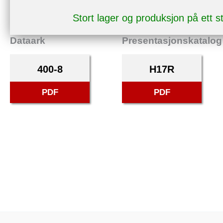
Stort lager og produksjon på ett 
Dataark
Presentasjonskatalog
400-8
H17R
PDF
PDF