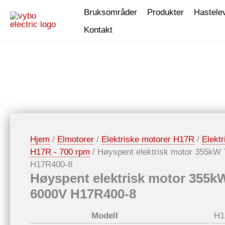
Hopp
Bruksområder
Produkter
Hastele
rett
Kontakt
til
innholdet
Hjem
/
Elmotorer
/
Elektriske motorer H17R
/
Elektr
H17R - 700 rpm
/ Høyspent elektrisk motor 355kW
H17R400-8
Høyspent elektrisk motor 355k
6000V H17R400-8
Modell
H1