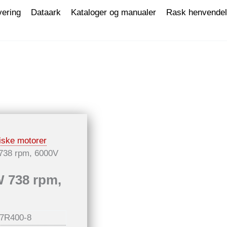
vering
Dataark
Kataloger og manualer
Rask henvende
iske motorer
 738 rpm, 6000V
W 738 rpm,
7R400-8