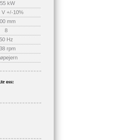
355 kW
 V +/-10%
00 mm
8
50 Hz
38 rpm
øpejern
te oss: