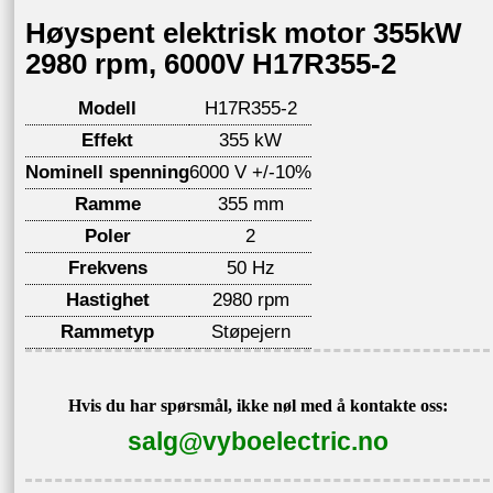
Høyspent elektrisk motor 355kW
2980 rpm, 6000V H17R355-2
Modell
H17R355-2
Effekt
355 kW
Nominell spenning
6000 V +/-10%
Ramme
355 mm
Poler
2
Frekvens
50 Hz
Hastighet
2980 rpm
Rammetyp
Støpejern
Hvis du har spørsmål, ikke nøl med å kontakte oss:
salg@vyboelectric.no