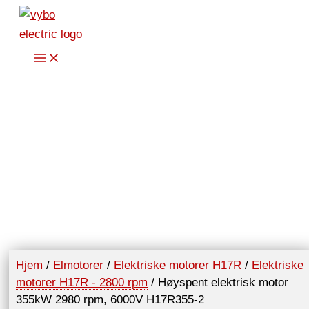
Hopp
rett
til
innholdet
Hjem
/
Elmotorer
/
Elektriske motorer H17R
/
Elektriske
motorer H17R - 2800 rpm
/ Høyspent elektrisk motor
355kW 2980 rpm, 6000V H17R355-2