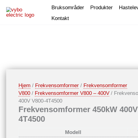
Hopp
Bruksområder
Produkter
Hastele
rett
Kontakt
til
innholdet
Hjem
/
Frekvensomformer
/
Frekvensomformer
V800
/
Frekvensomformer V800 – 400V
/ Frekvens
400V V800-4T4500
Frekvensomformer 450kW 400V
4T4500
Modell