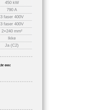
450 kW
790 A
3 faser 400V
3 faser 400V
2×240 mm²
Ikke
Ja (C2)
te oss: