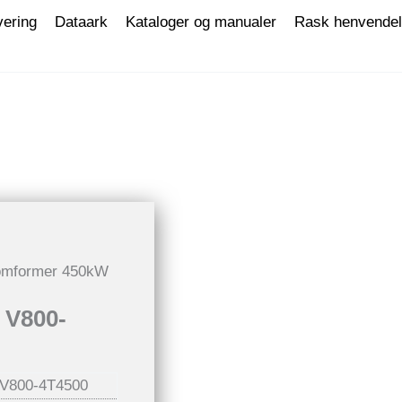
vering
Dataark
Kataloger og manualer
Rask henvende
omformer 450kW
 V800-
V800-4T4500