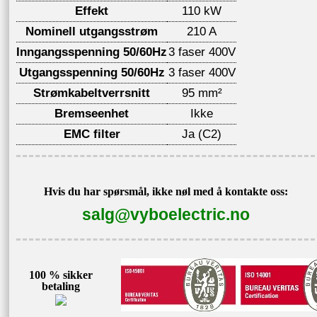
Effekt
110 kW
Nominell utgangsstrøm
210 A
Inngangsspenning 50/60Hz
3 faser 400V
Utgangsspenning 50/60Hz
3 faser 400V
Strømkabeltverrsnitt
95 mm²
Bremseenhet
Ikke
EMC filter
Ja (C2)
Hvis du har spørsmål, ikke nøl med å kontakte oss:
salg@vyboelectric.no
100 % sikker
betaling