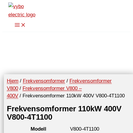
Hopp
rett
til
innholdet
Hjem
/
Frekvensomformer
/
Frekvensomformer
V800
/
Frekvensomformer V800 –
400V
/ Frekvensomformer 110kW 400V V800-4T1100
Frekvensomformer 110kW 400V
V800-4T1100
Modell
V800-4T1100