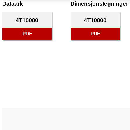
Dataark
Dimensjonstegninger
4T10000
4T10000
PDF
PDF