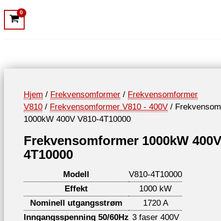
Hjem
/
Frekvensomformer
/
Frekvensomformer
V810
/
Frekvensomformer V810 - 400V
/ Frekvensom
1000kW 400V V810-4T10000
Frekvensomformer 1000kW 400V
4T10000
Modell
V810-4T10000
Effekt
1000 kW
Nominell utgangsstrøm
1720 A
Inngangsspenning 50/60Hz
3 faser 400V