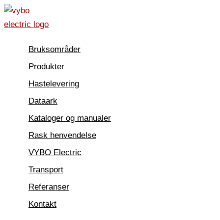
Hopp
rett
til
Bruksområder
innholdet
Produkter
Hastelevering
Dataark
Kataloger og manualer
Rask henvendelse
VYBO Electric
Transport
Referanser
Kontakt