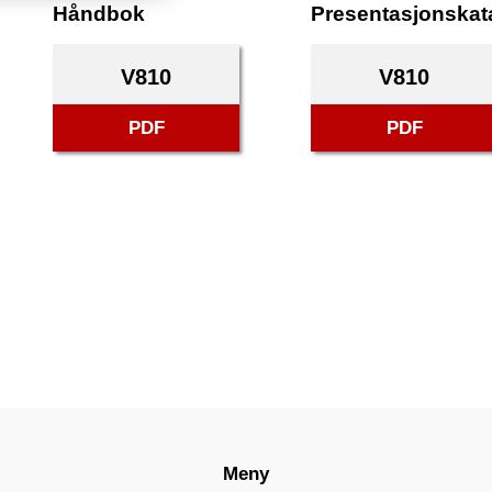
Håndbok
Presentasjonskat
V810
V810
PDF
PDF
Meny