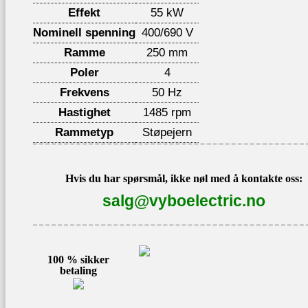
Effekt
55 kW
Nominell spenning
400/690 V
Ramme
250 mm
Poler
4
Frekvens
50 Hz
Hastighet
1485 rpm
Rammetyp
Støpejern
Hvis du har spørsmål, ikke nøl med å kontakte oss:
salg@vyboelectric.no
100 % sikker
betaling