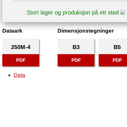
Stort lager og produksjon på ett sted
Dataark
Dimensjonstegninger
250M-4
B3
B5
PDF
PDF
PDF
Data