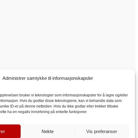
Administrer samtykke til informasjonskapsler
pplevelsen bruker vi teknologier som informasjonskapsler for å lagre og/eller
tsinformasjon. Hvis du godtar disse teknologiene, kan vi behandle data som
r unike ID-er på denne nettsiden. Hvis du ikke godtar eller trekker tilbake
dette ha en negativ innvirkning på enkelte funksjoner.
rer
Nekte
Vis preferanser