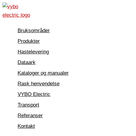
Hopp
rett
til
Bruksområder
innholdet
Produkter
Hastelevering
Dataark
Kataloger og manualer
Rask henvendelse
VYBO Electric
Transport
Referanser
Kontakt