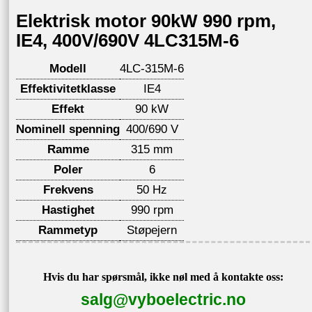
Elektrisk motor 90kW 990 rpm,
IE4, 400V/690V 4LC315M-6
Modell
4LC-315M-6
Effektivitetklasse
IE4
Effekt
90 kW
Nominell spenning
400/690 V
Ramme
315 mm
Poler
6
Frekvens
50 Hz
Hastighet
990 rpm
Rammetyp
Støpejern
Hvis du har spørsmål, ikke nøl med å kontakte oss:
salg@vyboelectric.no