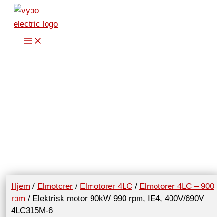
Hopp
rett
til
innholdet
Hjem
/
Elmotorer
/
Elmotorer 4LC
/
Elmotorer 4LC – 900
rpm
/ Elektrisk motor 90kW 990 rpm, IE4, 400V/690V
4LC315M-6