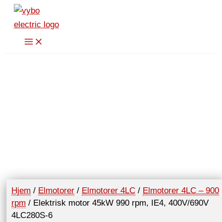
Hopp
rett
til
innholdet
Hjem
/
Elmotorer
/
Elmotorer 4LC
/
Elmotorer 4LC – 900
rpm
/ Elektrisk motor 45kW 990 rpm, IE4, 400V/690V
4LC280S-6