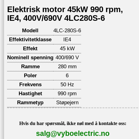
Elektrisk motor 45kW 990 rpm,
IE4, 400V/690V 4LC280S-6
Modell
4LC-280S-6
Effektivitetklasse
IE4
Effekt
45 kW
Nominell spenning
400/690 V
Ramme
280 mm
Poler
6
Frekvens
50 Hz
Hastighet
990 rpm
Rammetyp
Støpejern
Hvis du har spørsmål, ikke nøl med å kontakte oss:
salg@vyboelectric.no