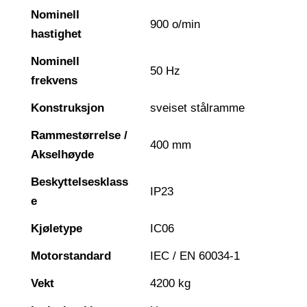
Nominell
900 o/min
hastighet
Nominell
50 Hz
frekvens
Konstruksjon
sveiset stålramme
Rammestørrelse /
400 mm
Akselhøyde
Beskyttelsesklass
IP23
e
Kjøletype
IC06
Motorstandard
IEC / EN 60034-1
Vekt
4200 kg