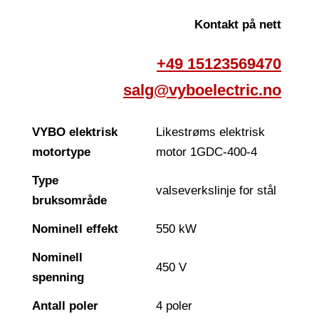
Kontakt på nett
+49 15123569470
salg@vyboelectric.no
VYBO elektrisk
Likestrøms elektrisk
motortype
motor 1GDC-400-4
Type
valseverkslinje for stål
bruksområde
Nominell effekt
550 kW
Nominell
450 V
spenning
Antall poler
4 poler