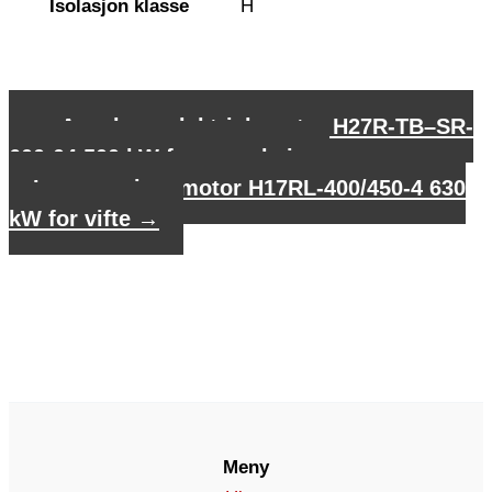
Isolasjon klasse
H
←
Asynkron elektrisk motor H27R-TB–SR-
600-04 500 kW for gruveheis
Lavspenningsmotor H17RL-400/450-4 630
kW for vifte
→
Meny