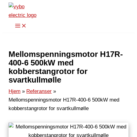
Hopp
rett
til
innholdet
Mellomspenningsmotor H17R-
400-6 500kW med
kobberstangrotor for
svartkullmølle
Hjem
Referanser
Mellomspenningsmotor H17R-400-6 500kW med
kobberstangrotor for svartkullmølle