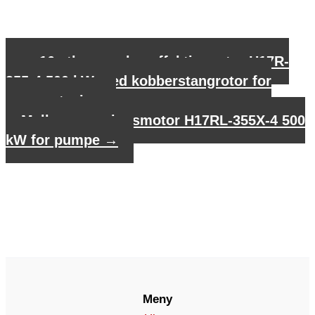
←
16 stk. superhøyeffektiv motor H17R-
355-4 500 kW med kobberstangrotor for
pumpestasjon
Mellomspenningsmotor H17RL-355X-4 500
kW for pumpe
→
Meny