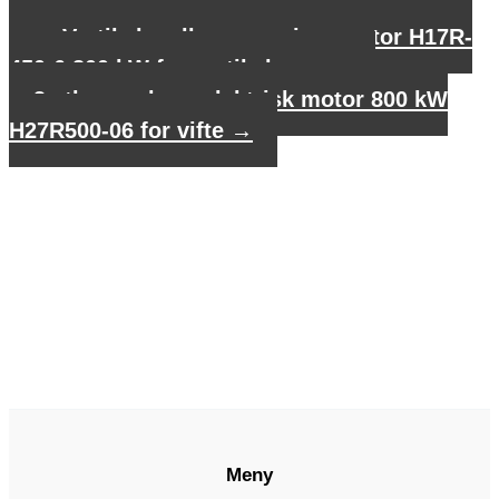
←
Vertikal mellomspenningsmotor H17R-
450-6 800 kW for vertikal pumpe
3 stk. asynkron elektrisk motor 800 kW
H27R500-06 for vifte
→
Meny