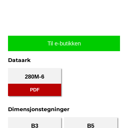
Til e-butikken
Dataark
280M-6
PDF
Dimensjonstegninger
B3
B5