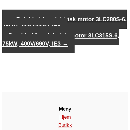
←
Datablad for elektrisk motor 3LC280S-6,
45kW, 400V/690V, IE3
Datablad for elektrisk motor 3LC315S-6,
75kW, 400V/690V, IE3
→
Meny
Hjem
Butikk