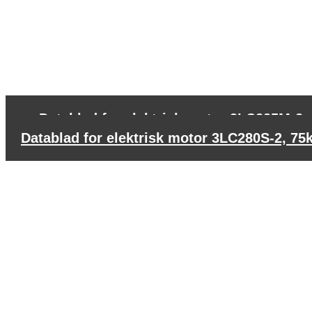
←
Datablad for elektrisk motor 3LC225M-2,
Datablad for elektrisk motor 3LC280S-2, 75