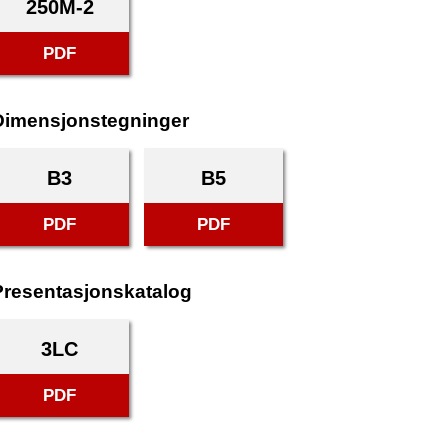
250M-2
PDF
Dimensjonstegninger
B3
B5
PDF
PDF
Presentasjonskatalog
3LC
PDF