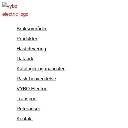
Hopp
rett
til
Bruksområder
innholdet
Produkter
Hastelevering
Dataark
Kataloger og manualer
Rask henvendelse
VYBO Electric
Transport
Referanser
Kontakt