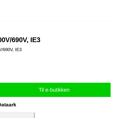
00V/690V, IE3
V/690V, IE3
Til e-butikken
Dataark