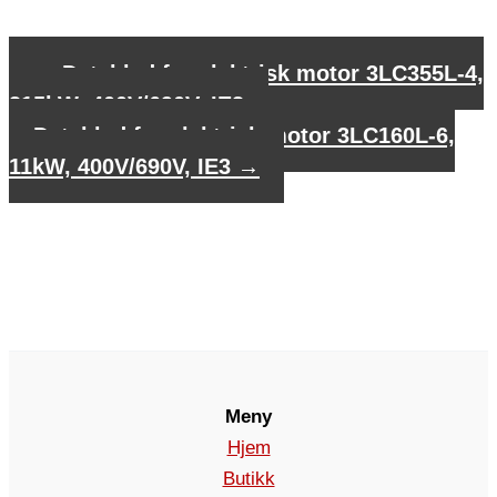
←
Datablad for elektrisk motor 3LC355L-4,
315kW, 400V/690V, IE3
Datablad for elektrisk motor 3LC160L-6,
11kW, 400V/690V, IE3
→
Meny
Hjem
Butikk