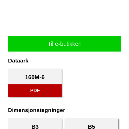
Til e-butikken
Dataark
160M-6
PDF
Dimensjonstegninger
B3
B5