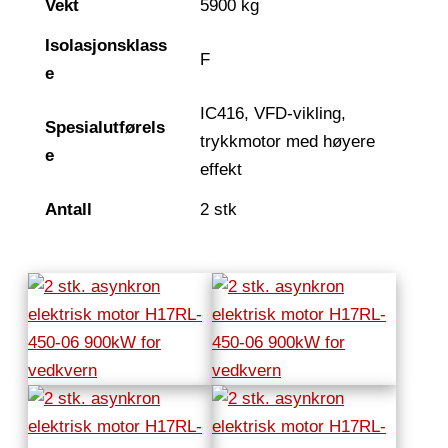
Vekt
5900 kg
Isolasjonsklass
F
e
IC416, VFD-vikling,
Spesialutførels
trykkmotor med høyere
e
effekt
Antall
2 stk