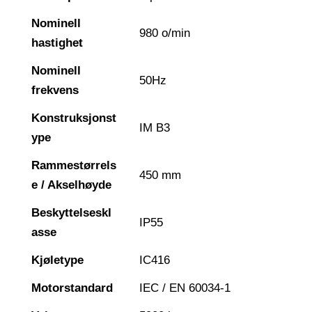
Nominell
980 o/min
hastighet
Nominell
50Hz
frekvens
Konstruksjonst
IM B3
ype
Rammestørrels
450 mm
e / Akselhøyde
Beskyttelseskl
IP55
asse
Kjøletype
IC416
Motorstandard
IEC / EN 60034-1