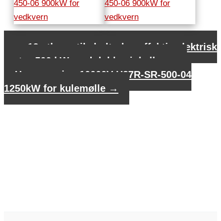
←
12 stk. vertikal ultrahøyeffektiv elektrisk
motor 500 kW med doble vinkellagre
Høyspenning 10000V H27R-SR-500-04
1250kW for kulemølle
→