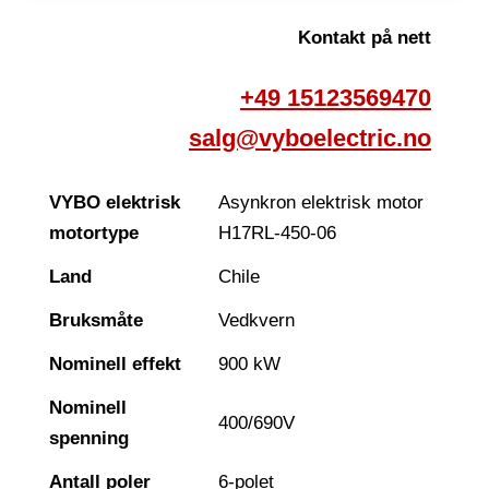
Kontakt på nett
+49 15123569470
salg@vyboelectric.no
VYBO elektrisk
Asynkron elektrisk motor
motortype
H17RL-450-06
Land
Chile
Bruksmåte
Vedkvern
Nominell effekt
900 kW
Nominell
400/690V
spenning
Antall poler
6-polet